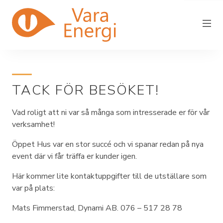
TACK FÖR BESÖKET!
Vara Energi
Vad roligt att ni var så många som intresserade er för vår
Elnät
verksamhet!
Elhandel
Öppet Hus var en stor succé och vi spanar redan på nya
Driftstörning
event där vi får träffa er kunder igen.
Fjärrvärme
Här kommer lite kontaktuppgifter till de utställare som
var på plats:
In/utflytt
Mats Fimmerstad, Dynami AB. 076 – 517 28 78
Kundservice