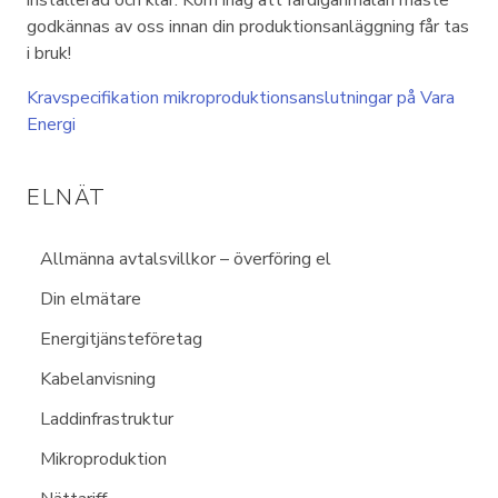
installerad och klar. Kom ihåg att färdiganmälan måste
godkännas av oss innan din produktionsanläggning får tas
i bruk!
Kravspecifikation mikroproduktionsanslutningar på Vara
Energi
ELNÄT
Allmänna avtalsvillkor – överföring el
Din elmätare
Energitjänsteföretag
Kabelanvisning
Laddinfrastruktur
Mikroproduktion