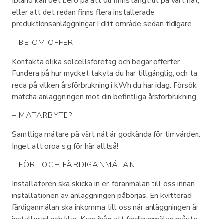
Ibland kan det bero på att du finns långt ut på vårt nät,
eller att det redan finns flera installerade
produktionsanläggningar i ditt område sedan tidigare.
– BE OM OFFERT
Kontakta olika solcellsföretag och begär offerter.
Fundera på hur mycket takyta du har tillgänglig, och ta
reda på vilken årsförbrukning i kWh du har idag. Försök
matcha anläggningen mot din befintliga årsförbrukning.
– MÄTARBYTE?
Samtliga mätare på vårt nät är godkända för timvärden.
Inget att oroa sig för här alltså!
– FÖR- OCH FÄRDIGANMÄLAN
Installatören ska skicka in en föranmälan till oss innan
installationen av anläggningen påbörjas. En kvitterad
färdiganmälan ska inkomma till oss när anläggningen är