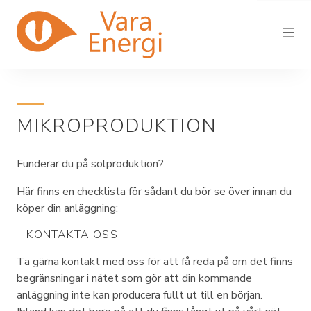
MIKROPRODUKTION
Vara Energi
Elnät
Funderar du på solproduktion?
Elhandel
Här finns en checklista för sådant du bör se över innan du
köper din anläggning:
Driftstörning
– KONTAKTA OSS
Fjärrvärme
Ta gärna kontakt med oss för att få reda på om det finns
In/utflytt
begränsningar i nätet som gör att din kommande
anläggning inte kan producera fullt ut till en början.
Kundservice