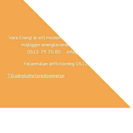
Vara Energi är ett modernt lokalt förankrat företag som
möjliggör energileverans i Vara med omnejd.
0512-79 70 80 info@varaenergi.se
Felanmälan driftstörning 0512-79 70 84
Tillgänglighetsredogörelse