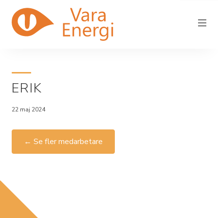
ERIK
Vara Energi
22 maj 2024
Elnät
Elhandel
← Se fler medarbetare
Driftstörning
Fjärrvärme
In/utflytt
Kundservice