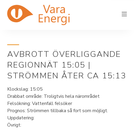
AVBROTT ÖVERLIGGANDE
Vara Energi
REGIONNÄT 15:05 |
Elnät
STRÖMMEN ÅTER CA 15:13
Elhandel
Klockslag: 15:05
Driftstörning
Drabbat område: Troligtvis hela närområdet
Felsökning: Vattenfall felsöker
Fjärrvärme
Prognos: Strömmen tillbaka så fort som möjligt.
In/utflytt
Uppdatering:
Övrigt:
Kundservice