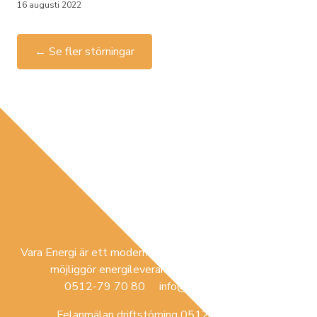
16 augusti 2022
← Se fler störningar
Vara Energi är ett modernt lokalt förankrat företag som
möjliggör energileverans i Vara med omnejd.
0512-79 70 80 info@varaenergi.se
Felanmälan driftstörning 0512-79 70 84