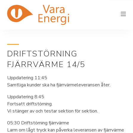
DRIFTSTÖRNING
Vara Energi
FJÄRRVÄRME 14/5
Elnät
Uppdatering 11:45
Elhandel
Samtliga kunder ska ha fjärrvärmeleveransen åter.
Driftstörning
Uppdatering 8:45
Fortsatt driftstörning.
Fjärrvärme
Vi stänger av och testar sektion för sektion.
In/utflytt
05:30 Driftstörning fjärrvärme
Kundservice
Larm om lågt tryck kan påverka leveransen av fjärrvärme