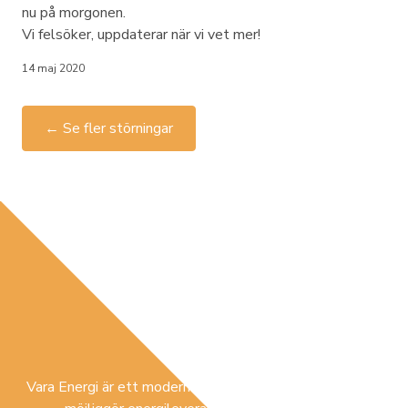
nu på morgonen.
Vi felsöker, uppdaterar när vi vet mer!
14 maj 2020
← Se fler störningar
Vara Energi är ett modernt lokalt förankrat företag som