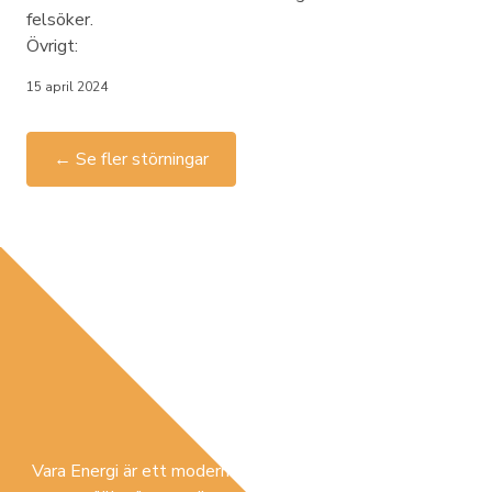
felsöker.
Övrigt:
15 april 2024
← Se fler störningar
Vara Energi är ett modernt lokalt förankrat företag som