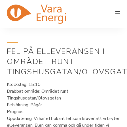
FEL PÅ ELLEVERANSEN I
Vara Energi
OMRÅDET RUNT
Elnät
TINGSHUSGATAN/OLOVSGA
Elhandel
Klockslag: 15:10
Driftstörning
Drabbat område: Området runt
Tingshusgatan/Olovsgatan
Fjärrvärme
Felsökning: Pågår
In/utflytt
Prognos:
Uppdatering: Vi har ett okänt fel som kräver att vi bryter
Kundservice
elleveransen. Elen kan komma och gå under tiden vi