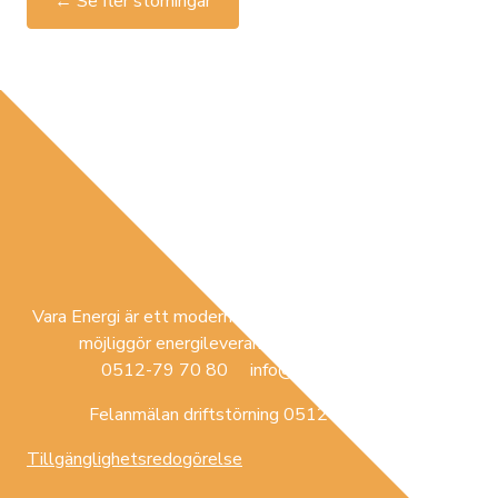
← Se fler störningar
Vara Energi är ett modernt lokalt förankrat företag som
möjliggör energileverans i Vara med omnejd.
0512-79 70 80 info@varaenergi.se
Felanmälan driftstörning 0512-79 70 84
Tillgänglighetsredogörelse