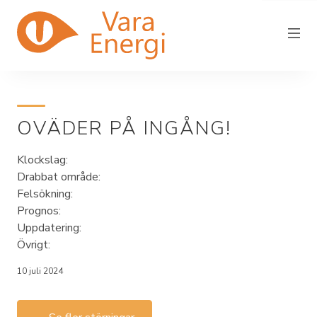
OVÄDER PÅ INGÅNG!
Vara Energi
Klockslag:
Elnät
Drabbat område:
Elhandel
Felsökning:
Prognos:
Driftstörning
Uppdatering:
Övrigt:
Fjärrvärme
10 juli 2024
In/utflytt
Kundservice