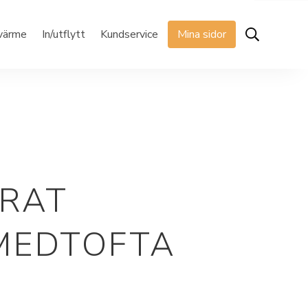
rvärme
In/utflytt
Kundservice
Mina sidor
ERAT
MEDTOFTA