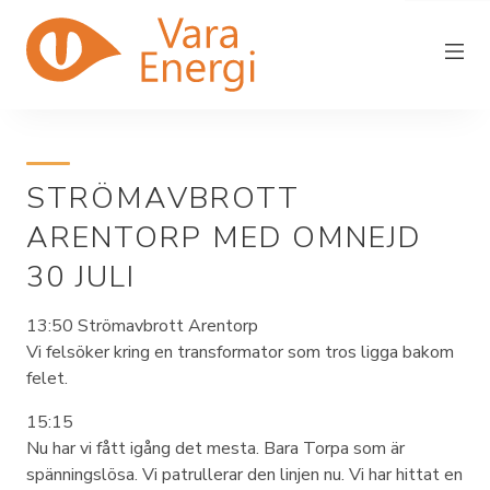
STRÖMAVBROTT
Vara Energi
ARENTORP MED OMNEJD
Elnät
30 JULI
Elhandel
13:50 Strömavbrott Arentorp
Driftstörning
Vi felsöker kring en transformator som tros ligga bakom
felet.
Fjärrvärme
15:15
In/utflytt
Nu har vi fått igång det mesta. Bara Torpa som är
Kundservice
spänningslösa. Vi patrullerar den linjen nu. Vi har hittat en