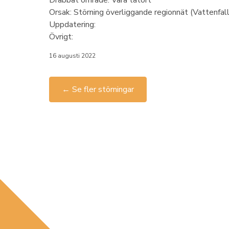
Drabbat område: Vara tätort
Orsak: Störning överliggande regionnät (Vattenfall
Uppdatering:
Övrigt:
16 augusti 2022
← Se fler störningar