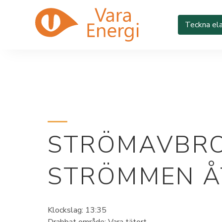
Teckna ela
STRÖMAVBROT
STRÖMMEN ÅT
Klockslag: 13:35