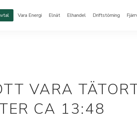
vtal
Vara Energi
Elnät
Elhandel
Driftstörning
Fjär
T VARA TÄTORT 
ER CA 13:48