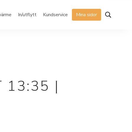
rvärme
In/utflytt
Kundservice
Mina sidor
13:35 |