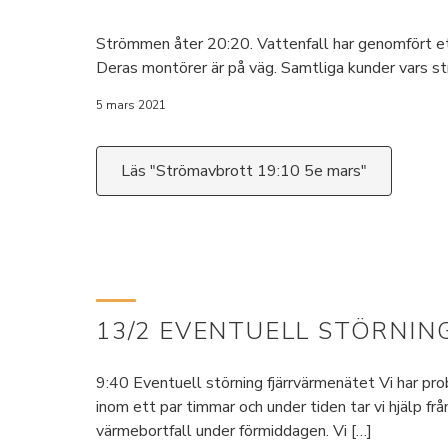
Strömmen åter 20:20. Vattenfall har genomfört ett
Deras montörer är på väg. Samtliga kunder vars st
5 mars 2021
Läs "Strömavbrott 19:10 5e mars"
13/2 EVENTUELL STÖRNIN
9:40 Eventuell störning fjärrvärmenätet Vi har pro
inom ett par timmar och under tiden tar vi hjälp f
värmebortfall under förmiddagen. Vi […]