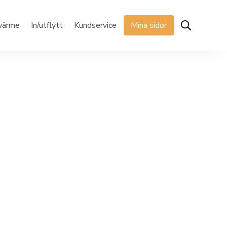
rvärme
In/utflytt
Kundservice
Mina sidor