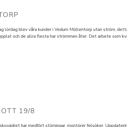
TORP
lördag blev våra kunder i Vedum Möllentorp utan ström, detta pg
pplat och de allra flesta har strömmen åter. Det arbete som kva
OTT 19/8
kovädret har medfört störningar, montörer felsöker. Uppdaterin