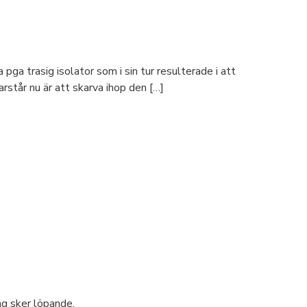
a trasig isolator som i sin tur resulterade i att
rstår nu är att skarva ihop den […]
g sker löpande.