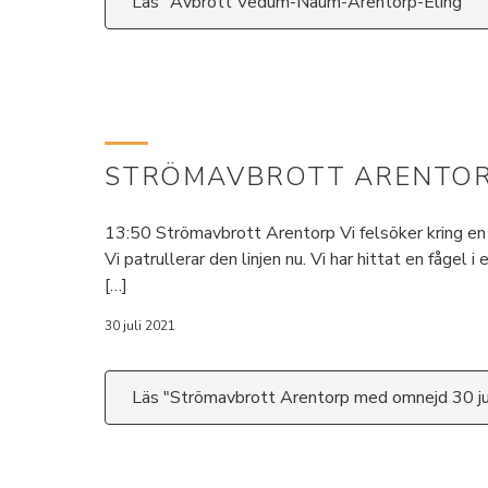
Läs "Avbrott Vedum-Naum-Arentorp-Eling"
STRÖMAVBROTT ARENTORP
13:50 Strömavbrott Arentorp Vi felsöker kring en 
Vi patrullerar den linjen nu. Vi har hittat en fågel
[…]
30 juli 2021
Läs "Strömavbrott Arentorp med omnejd 30 ju