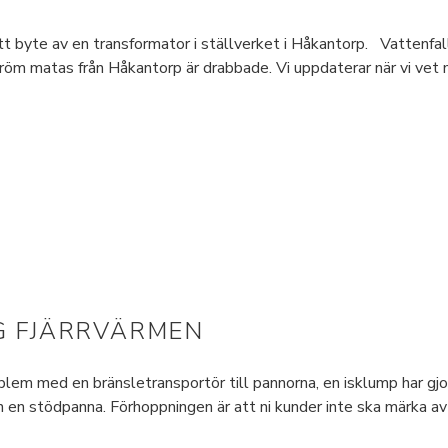
 byte av en transformator i ställverket i Håkantorp. Vattenfall
röm matas från Håkantorp är drabbade. Vi uppdaterar när vi vet 
G FJÄRRVÄRMEN
blem med en bränsletransportör till pannorna, en isklump har gj
rån en stödpanna. Förhoppningen är att ni kunder inte ska märka 