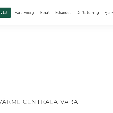
vtal
Vara Energi
Elnät
Elhandel
Driftstörning
Fjär
RVÄRME CENTRALA VARA