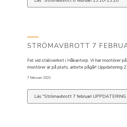
Läs "Strömavbrott 8 februari 13:10-13:20"
STRÖMAVBROTT 7 FEBRUA
Fel vid ställverket i Håkantorp. Vi har montörer 
montörer är på plats, arbete pågår! Uppdatering 
7 februari 2021
Läs "Strömavbrott 7 februari UPPDATERING